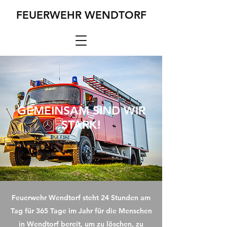
FEUERWEHR WENDTORF
GEMEINSAM SIND WIR
STARK!
Feuerwehr Wendtorf steht 24 Stunden am
Tag für 365 Tage im Jahr für die Menschen
in Wendtorf bereit, um zu löschen, zu