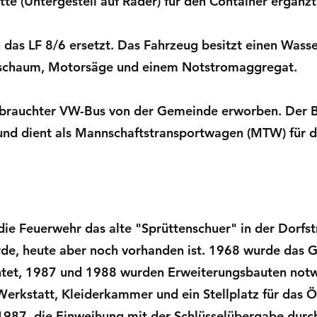
te (Untergestell auf Räder) für den Container ergänzt
das LF 8/6 ersetzt. Das Fahrzeug besitzt einen Wassert
schaum, Motorsäge und einem Notstromaggregat.
ebrauchter VW-Bus von der Gemeinde erworben. Der B
nd dient als Mannschaftstransportwagen (MTW) für d
ie Feuerwehr das alte "Sprüttenschuer" in der Dorfs
de, heute aber noch vorhanden ist. 1968 wurde das Ge
ichtet, 1987 und 1988 wurden Erweiterungsbauten not
Werkstatt, Kleiderkammer und ein Stellplatz für das 
1987, die Einweihung mit der Schlüsselübergabe dur