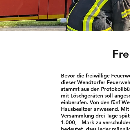
Fre
Bevor die freiwillige Feuerw
dieser Wendtorfer Feuerwehr
stammt aus den Protokollbüc
mit Löschgeräten soll ange
einberufen. Von den fünf We
Hausbesitzer anwesend. Mit 
Versammlung drei Tage späte
1.000,-- Mark zu verschulde
bedeutet, dass jeder männli