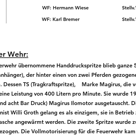
WF: Hermann Wiese Stellv.WF: 
WF: Karl Bremer Stellv.WF:
er Wehr:
euerwehr übernommene Handdruckspritze blieb ganze 5
nanhänger), der hinter einen von zwei Pferden gezog
. Dessen TS (Tragkraftspritze), Marke Magirus, di
eine Leistung von 400 Litern pro Minute. Sie wurde 1
und acht Bar Druck) Magirus Ilomotor ausgetauscht. Di
ist Willi Groth gelang es als einzigem, sie in Betrie
tasche angewärmt werden. Die zweite Spritze wurde z
gezogen. Die Vollmotorisierung für die Feuerwehr ka