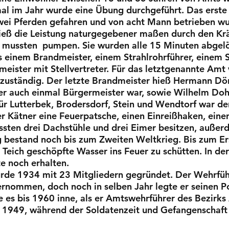
al im Jahr wurde eine Übung durchgeführt. Das erste
wei Pferden gefahren und von acht Mann betrieben wur
ließ die Leistung naturgegebener maßen durch den Krä
 mussten pumpen. Sie wurden alle 15 Minuten abgelös
s einem Brandmeister, einem Strahlrohrführer, einem S
eister mit Stellvertreter. Für das letztgenannte Amt
 zuständig. Der letzte Brandmeister hieß Hermann Dö
er auch einmal Bürgermeister war, sowie Wilhelm Doh
für Lutterbek, Brodersdorf, Stein und Wendtorf war 
r Kätner eine Feuerpatsche, einen Einreißhaken, eine
ssten drei Dachstühle und drei Eimer besitzen, außerd
g bestand noch bis zum Zweiten Weltkrieg. Bis zum E
Teich geschöpfte Wasser ins Feuer zu schütten. In de
te noch erhalten.
wurde 1934 mit 23 Mitgliedern gegründet. Der Wehrf
ernommen, doch noch in selben Jahr legte er seinen P
es bis 1960 inne, als er Amtswehrführer des Bezirks
 1949, während der Soldatenzeit und Gefangenschaft